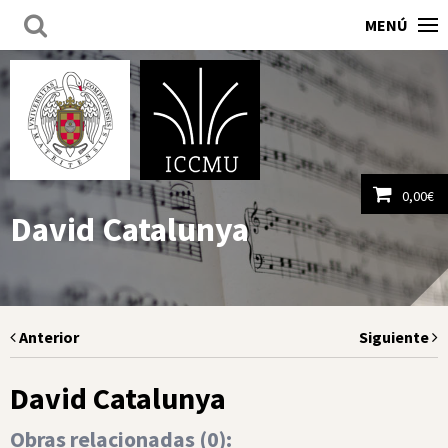
MENÚ
0,00
€
David Catalunya
Ver carrito
Anterior
Siguiente
David Catalunya
Obras relacionadas (
0
):