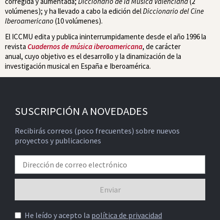
corregida y aumentada;
Diccionario de la Música Valenciana
(2
volúmenes);
y ha llevado a cabo la edición del
Diccionario del Cine
Iberoamericano
(10 volúmenes).
El ICCMU edita y publica ininterrumpidamente desde el año 1996 la
revista
Cuadernos de música iberoamericana
, de carácter
anual,
cuyo objetivo es el desarrollo y la dinamización de la
investigación musical en España e Iberoamérica.
SUSCRIPCIÓN A NOVEDADES
Recibirás correos (poco frecuentes) sobre nuevos
proyectos y publicaciones
He leído y acepto la
política de privacidad