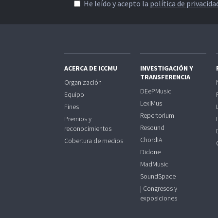
He leído y acepto la
política de privacida
ACERCA DE ICCMU
INVESTIGACIÓN Y
TRANSFERENCIA
Organización
DEePMusic
Equipo
LexiMus
Fines
Repertorium
Premios y
Resound
reconocimientos
ChordIA
Cobertura de medios
Didone
MadMusic
SoundSpace
| Congresos y
exposiciones