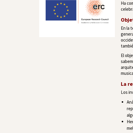
Ha com
celebr
Obje
En la 
genera
occide
tambié
El obj
sabemo
arquit
musica
La r
Los in
Aná
rep
alg
Her
mel