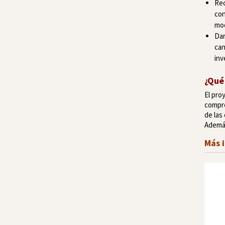
Rec
con
mod
Dar
can
inv
¿Qué
El pro
compre
de las
Además
Más 