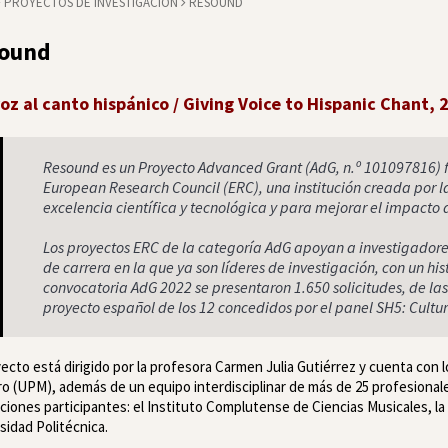
PROYECTOS DE INVESTIGACIÓN
RESOUND
ound
oz al canto hispánico / Giving Voice to Hispanic Chant,
Resound es un Proyecto Advanced Grant (AdG, n.º 101097816) fi
European Research Council (ERC), una institución creada por 
excelencia científica y tecnológica y para mejorar el impacto d
Los proyectos ERC de la categoría AdG apoyan a investigadore
de carrera en la que ya son líderes de investigación, con un his
convocatoria AdG 2022 se presentaron 1.650 solicitudes, de las
proyecto español de los 12 concedidos por el panel SH5: Cultur
yecto está dirigido por la profesora Carmen Julia Gutiérrez y cuenta con
o (UPM), además de un equipo interdisciplinar de más de 25 profesionales
uciones participantes: el Instituto Complutense de Ciencias Musicales, l
sidad Politécnica.