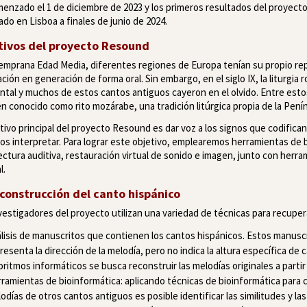
enzado el 1 de diciembre de 2023 y los primeros resultados del proyect
ado en Lisboa a finales de junio de 2024.
tivos del proyecto Resound
temprana Edad Media, diferentes regiones de Europa tenían su propio rep
ción en generación de forma oral. Sin embargo, en el siglo IX, la liturg
ntal y muchos de estos cantos antiguos cayeron en el olvido. Entre estos
n conocido como rito mozárabe, una tradición litúrgica propia de la Peníns
etivo principal del proyecto Resound es dar voz a los signos que codifican
s interpretar. Para lograr este objetivo, emplearemos herramientas de b
ectura auditiva, restauración virtual de sonido e imagen, junto con herra
l.
econstrucción del canto hispánico
vestigadores del proyecto utilizan una variedad de técnicas para recuper
lisis de manuscritos que contienen los cantos hispánicos. Estos manuscr
resenta la dirección de la melodía, pero no indica la altura específica de 
oritmos informáticos se busca reconstruir las melodías originales a part
ramientas de bioinformática: aplicando técnicas de bioinformática para c
odías de otros cantos antiguos es posible identificar las similitudes y l