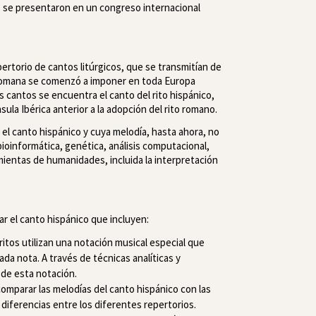
o se presentaron en un congreso internacional
ertorio de cantos litúrgicos, que se transmitían de
ia romana se comenzó a imponer en toda Europa
 cantos se encuentra el canto del rito hispánico,
ula Ibérica anterior a la adopción del rito romano.
 el canto hispánico y cuya melodía, hasta ahora, no
ioinformática, genética, análisis computacional,
mientas de humanidades, incluida la interpretación
ar el canto hispánico que incluyen:
itos utilizan una notación musical especial que
cada nota. A través de técnicas analíticas y
ir de esta notación.
omparar las melodías del canto hispánico con las
as diferencias entre los diferentes repertorios.