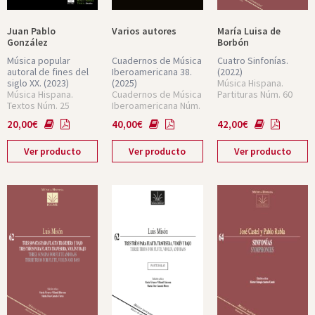
Juan Pablo
Varios autores
María Luisa de
González
Borbón
Música popular
Cuadernos de Música
Cuatro Sinfonías.
autoral de fines del
Iberoamericana 38.
(2022)
siglo XX.
(2023)
(2025)
Música Hispana.
Música Hispana.
Cuadernos de Música
Partituras Núm. 60
Textos Núm. 25
Iberoamericana Núm.
38
20,00
€
40,00
€
42,00
€
Ver producto
Ver producto
Ver producto