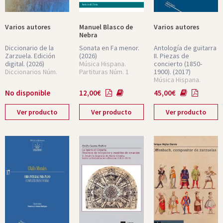
Varios autores
Manuel Blasco de
Varios autores
Nebra
Diccionario de la
Sonata en Fa menor.
Antología de guitarra
Zarzuela. Edición
(2026)
II. Piezas de
digital.
(2026)
Música Hispana.
concierto (1850-
Diccionarios Núm.
Partituras Núm. 1
1900).
(2017)
Música Hispana.
Partituras Núm. 16
No disponible
12,00
€
45,00
€
Ver producto
Ver producto
Ver producto