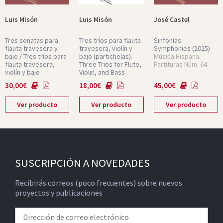
Luis Misón
Luis Misón
José Castel
Tres sonatas para
Tres tríos para flauta
Sinfonías.
flauta travesera y
travesera, violín y
Symphonies
(2025)
bajo / Tres tríos para
bajo (partichelas).
Música Hispana.
flauta travesera,
Three Trios for Flute,
Partituras Núm. 64
violín y bajo
Violin, and Bass
(Streaming).
(2023)
(Parts)
(2024)
30,00
€
18,00
€
45,00
€
Música Hispana.
Música Hispana.
Partituras Núm. 62
Partituras Núm. 62
Ver producto
Ver producto
Ver producto
SUSCRIPCIÓN A NOVEDADES
Recibirás correos (poco frecuentes) sobre nuevos
proyectos y publicaciones