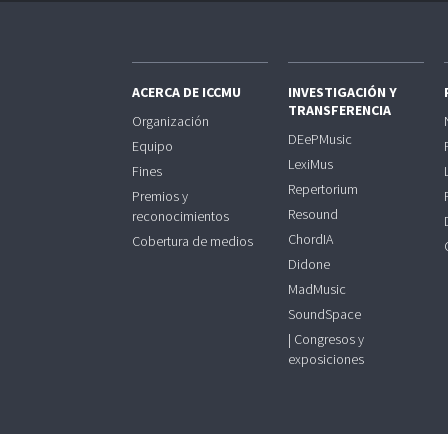
ACERCA DE ICCMU
INVESTIGACIÓN Y
TRANSFERENCIA
Organización
DEePMusic
Equipo
LexiMus
Fines
Repertorium
Premios y
Resound
reconocimientos
ChordIA
Cobertura de medios
Didone
MadMusic
SoundSpace
| Congresos y
exposiciones