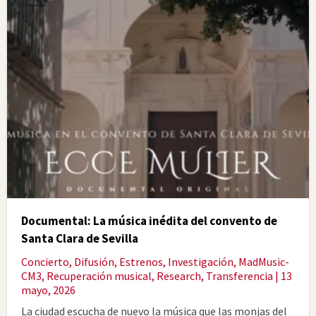
Documental: La música inédita del convento de
Santa Clara de Sevilla
Concierto
,
Difusión
,
Estrenos
,
Investigación
,
MadMusic-
CM3
,
Recuperación musical
,
Research
,
Transferencia
| 13
mayo, 2026
La ciudad escucha de nuevo la música que las monjas del