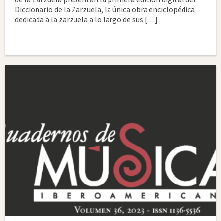
Diccionario de la Zarzuela, la única obra enciclopédica
dedicada a la zarzuela a lo largo de sus […]