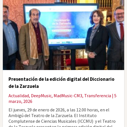
Presentación de la edición digital del Diccionario
de la Zarzuela
Actualidad
,
DeepMusic
,
MadMusic-CM3
,
Transferencia
| 5
marzo, 2026
El jueves, 29 de enero de 2026, a las 12.00 horas, en el
Ambigú del Teatro de la Zarzuela. El Instituto
Complutense de Ciencias Musicales (ICCMU) y el Teatro
de la Zarzuela presentan la primera edición digital del