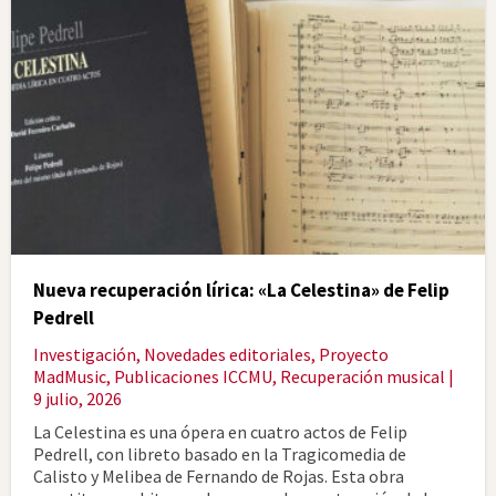
Nueva recuperación lírica: «La Celestina» de Felip
Pedrell
Investigación
,
Novedades editoriales
,
Proyecto
MadMusic
,
Publicaciones ICCMU
,
Recuperación musical
|
9 julio, 2026
La Celestina es una ópera en cuatro actos de Felip
Pedrell, con libreto basado en la Tragicomedia de
Calisto y Melibea de Fernando de Rojas. Esta obra