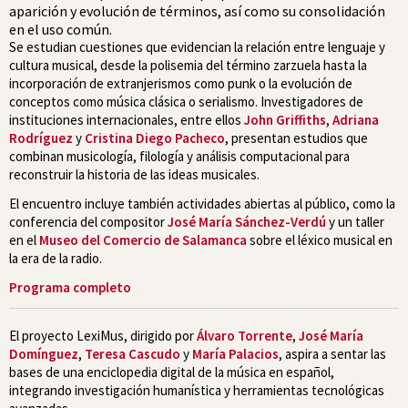
aparición y evolución de términos, así como su consolidación
en el uso común.
Se estudian cuestiones que evidencian la relación entre lenguaje y
cultura musical, desde la polisemia del término zarzuela hasta la
incorporación de extranjerismos como punk o la evolución de
conceptos como música clásica o serialismo. Investigadores de
instituciones internacionales, entre ellos
John Griffiths
,
Adriana
Rodríguez
y
Cristina Diego Pacheco
, presentan estudios que
combinan musicología, filología y análisis computacional para
reconstruir la historia de las ideas musicales.
El encuentro incluye también actividades abiertas al público, como la
conferencia del compositor
José María Sánchez-Verdú
y un taller
en el
Museo del Comercio de Salamanca
sobre el léxico musical en
la era de la radio.
Programa completo
El proyecto LexiMus, dirigido por
Álvaro Torrente
,
José María
Domínguez
,
Teresa Cascudo
y
María Palacios
, aspira a sentar las
bases de una enciclopedia digital de la música en español,
integrando investigación humanística y herramientas tecnológicas