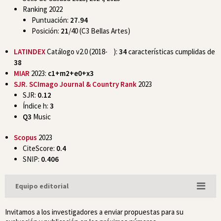
Ranking 2022
Puntuación:
27.94
Posición:
21
/40 (C3 Bellas Artes)
LATINDEX
Catálogo v2.0 (2018- ):
34
características cumplidas de
38
MIAR
2023:
c1+m2+e0+x3
SJR. SCImago Journal & Country Rank
2023
SJR:
0.12
Índice h:
3
Q3
Music
Scopus
2023
CiteScore:
0.4
SNIP:
0.406
Equipo editorial
Invitamos a los investigadores a enviar propuestas para su