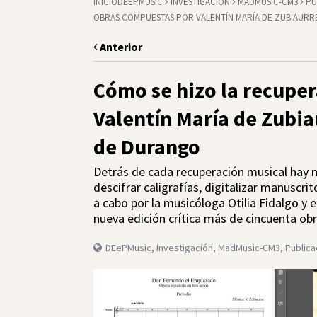
INICIO
DEEPMUSIC
INVESTIGACIÓN
MADMUSIC-CM3
PU
OBRAS COMPUESTAS POR VALENTÍN MARÍA DE ZUBIAURR
Anterior
Cómo se hizo la recuper
Valentín María de Zubia
de Durango
Detrás de cada recuperación musical hay m
descifrar caligrafías, digitalizar manuscrit
a cabo por la musicóloga Otilia Fidalgo y 
nueva edición crítica más de cincuenta ob
DEePMusic
,
Investigación
,
MadMusic-CM3
,
Public