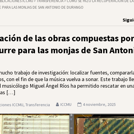
BLICACIONES ICCMU
TRANSFERENCIA
CÓMO SE HIZO LA RECUPERACIÓN DE LA
E PARA LAS MONJAS DE SAN ANTONIO DE DURANGO
Sigu
ación de las obras compuestas po
urre para las monjas de San Anton
ucho trabajo de investigación: localizar fuentes, compararl
os, con el fin de que la música vuelva a sonar. Este trabajo l
el musicólogo Miguel Ángel Ríos ha permitido rescatar en un
ras […]
ICCMU
4 noviembre, 2025
aciones ICCMU
,
Transferencia