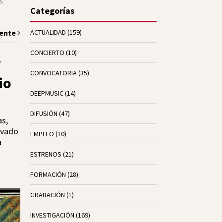
S
Categorías
iente
ACTUALIDAD
(159)
CONCIERTO
(10)
r
CONVOCATORIA
(35)
io
DEEPMUSIC
(14)
DIFUSIÓN
(47)
as,
levado
EMPLEO
(10)
a
ESTRENOS
(21)
FORMACIÓN
(28)
GRABACIÓN
(1)
INVESTIGACIÓN
(169)