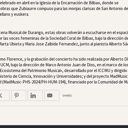
elebrado en abril en la Iglesia de la Encarnación de Bilbao, donde se
 obras que Zubiaurre compuso para las monjas clarisas de San Antonio d
ellano y euskera.
cena Musical de Durango, estas obras volverán a escucharse en el espac
 las voces femeninas de la Sociedad Coral de Bilbao, bajo la dirección d
arta Ubieta y Maria Jose Zalbide Fernandez, junto al pianista Alberto Sá
rmo Florence, y la grabación del concierto ha sido realizada por Alberto D
UCM, bajo la dirección de Marco Antonio Juan de Dios, en el marco de lo
Ecosistema del Patrimonio Musical», desarrollado por el ICCMU y dirigido
nisterio de Ciencia, Innovación y Universidades; y del proyecto MadMusic
rid (MadMusic-PHS-2024/PH-HUM-194), financiado por la Comunidad de Ma
SHARES