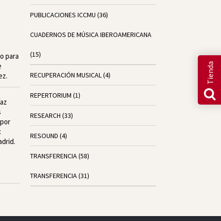
e
PUBLICACIONES ICCMU
(36)
CUADERNOS DE MÚSICA IBEROAMERICANA
(15)
io para
Tienda
e
RECUPERACIÓN MUSICAL
(4)
ez.
REPERTORIUM
(1)
íaz
s
RESEARCH
(33)
 por
:
RESOUND
(4)
drid.
TRANSFERENCIA
(58)
TRANSFERENCIA
(31)