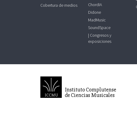
ChordIA
Cobertura de medios
Didone
MadMusic
SoundSpace
| Congresos y
exposiciones
Instituto Complutense
de Ciencias Musicales