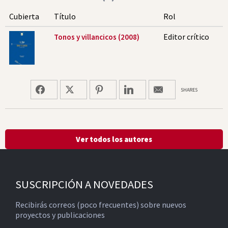
Cubierta
Título
Rol
Editor crítico
Tonos y villancicos (2008)
SHARES
Ver todos los autores
SUSCRIPCIÓN A NOVEDADES
Recibirás correos (poco frecuentes) sobre nuevos
proyectos y publicaciones