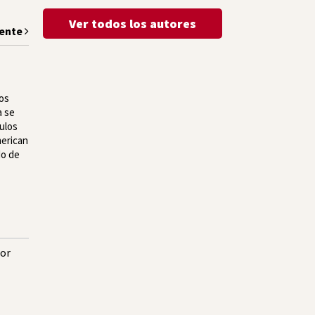
Ver todos los autores
iente
los
a se
culos
merican
do de
or