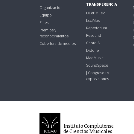
TRANSFERENCIA
Organización
DEePMusic
Equipo
LexiMus
Fines
Repertorium
Premios y
Resound
reconocimientos
ChordIA
Cobertura de medios
Didone
MadMusic
SoundSpace
| Congresos y
exposiciones
Instituto Complutense
de Ciencias Musicales