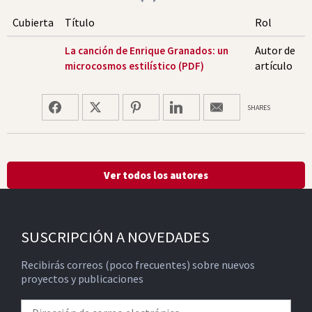
Cubierta
Título
Rol
Autor de
La canción de Enrique Granados: un
artículo
microcosmos estilístico (PDF)
SHARES
Ver todos los autores
SUSCRIPCIÓN A NOVEDADES
Recibirás correos (poco frecuentes) sobre nuevos
proyectos y publicaciones