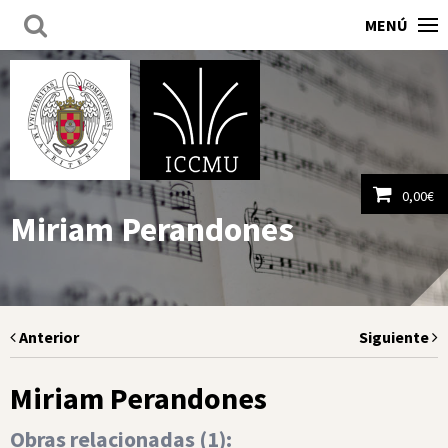
MENÚ
0,00
€
Miriam Perandones
Ver carrito
Anterior
Siguiente
Miriam Perandones
Obras relacionadas (
1
):