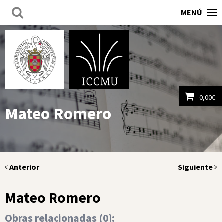
MENÚ
0,00
€
Mateo Romero
Ver carrito
Anterior
Siguiente
Mateo Romero
Obras relacionadas (
0
):