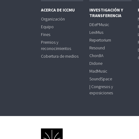
ACERCA DE ICCMU
INVESTIGACIÓN Y
TRANSFERENCIA
Organización
DEePMusic
Equipo
LexiMus
Fines
Repertorium
Premios y
Resound
reconocimientos
ChordIA
Cobertura de medios
Didone
MadMusic
SoundSpace
| Congresos y
exposiciones