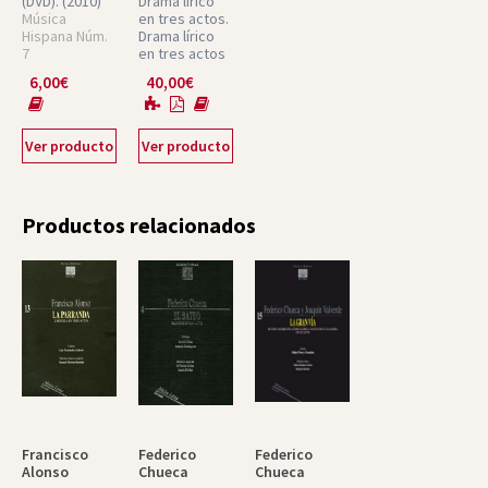
(DVD).
(2010)
Drama lírico
Música
en tres actos.
Hispana Núm.
Drama lírico
7
en tres actos
(2004)
6,00
€
40,00
€
Música
Hispana.
Partituras
Núm. 19
Ver producto
Ver producto
Productos relacionados
Francisco
Federico
Federico
Alonso
Chueca
Chueca