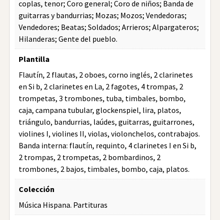
coplas, tenor; Coro general; Coro de niños; Banda de
guitarras y bandurrias; Mozas; Mozos; Vendedoras;
Vendedores; Beatas; Soldados; Arrieros; Alpargateros;
Hilanderas; Gente del pueblo.
Plantilla
Flautín, 2 flautas, 2 oboes, corno inglés, 2 clarinetes
en Si b, 2 clarinetes en La, 2 fagotes, 4 trompas, 2
trompetas, 3 trombones, tuba, timbales, bombo,
caja, campana tubular, glockenspiel, lira, platos,
triángulo, bandurrias, laúdes, guitarras, guitarrones,
violines I, violines II, violas, violonchelos, contrabajos.
Banda interna: flautín, requinto, 4 clarinetes I en Si b,
2 trompas, 2 trompetas, 2 bombardinos, 2
trombones, 2 bajos, timbales, bombo, caja, platos.
Colección
Música Hispana. Partituras