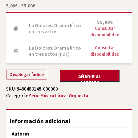
Rango
5,00
€
-
55,00
€
de
precios:
desde
55,00
€
5,00€
La Dolores. Drama lírico
Consultar
hasta
en tres actos
55,00€
disponibilidad
La Dolores. Drama lírico
Consultar
en tres actos (PDF)
disponibilidad
Desplegar índice
AÑADIR AL
CARRITO
SKU:
8480483148-000000
Categoría:
Serie Música Lírica. Orquesta
Información adicional
Autores