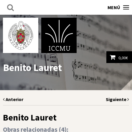
MENÚ
0,00
€
Benito Lauret
Ver carrito
Anterior
Siguiente
Benito Lauret
Obras relacionadas (
4
):