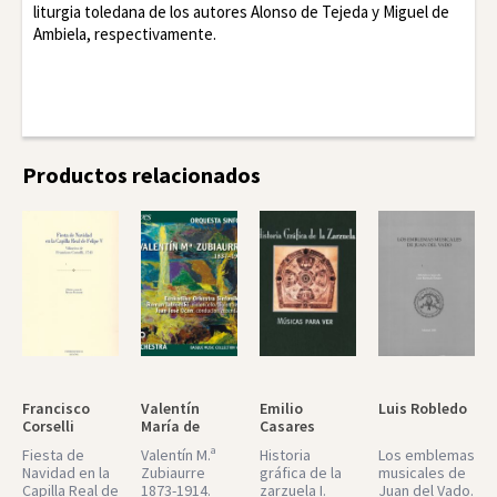
liturgia toledana de los autores Alonso de Tejeda y Miguel de
Ambiela, respectivamente.
Facebook
Twitter
LinkedIn
Productos relacionados
Francisco
Valentín
Emilio
Luis Robledo
Corselli
María de
Casares
Zubiaurre
Fiesta de
Valentín M.ª
Historia
Los emblemas
Navidad en la
Zubiaurre
gráfica de la
musicales de
Capilla Real de
1873-1914.
zarzuela I.
Juan del Vado.