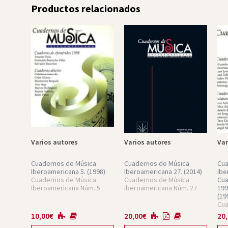
Productos relacionados
Varios autores
Varios autores
Var
Cuadernos de Música
Cuadernos de Música
Cua
Iberoamericana 5.
(1998)
Iberoamericana 27.
(2014)
Ibe
Cuadernos de Música
Cuadernos de Música
Cua
Iberoamericana Núm. 5
iberoamericana Núm. 27
199
(19
Cua
Ibe
10,00
€
20,00
€
20