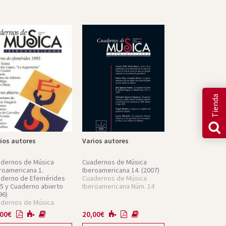
Tienda
ios autores
Varios autores
dernos de Música
Cuadernos de Música
roamericana 1.
Iberoamericana 14.
(2007)
derno de Efemérides
Cuadernos de Música
5 y Cuaderno abierto
Iberoamericana Núm. 14
96)
dernos de Música
roamericana Núm. 1
,00
€
20,00
€