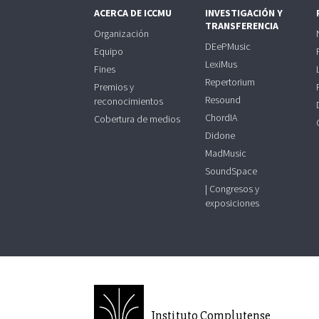
ACERCA DE ICCMU
INVESTIGACIÓN Y
TRANSFERENCIA
Organización
DEePMusic
Equipo
LexiMus
Fines
Repertorium
Premios y
Resound
reconocimientos
ChordIA
Cobertura de medios
Didone
MadMusic
SoundSpace
| Congresos y
exposiciones
Instituto Complutense