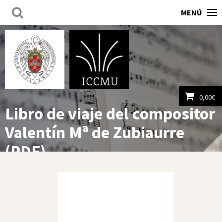
MENÚ
0,00
€
Libro de viaje del compositor
Ver carrito
Valentín Mª de Zubiaurre
(PDF)