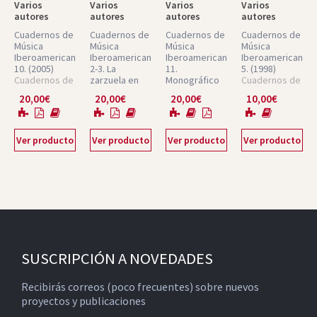
Varios
Varios
Varios
Varios
autores
autores
autores
autores
Cuadernos de
Cuadernos de
Cuadernos de
Cuadernos de
Música
Música
Música
Música
Iberoamericana
Iberoamericana
Iberoamericana
Iberoamericana
10.
(2005)
2-3.
La
11.
5.
(1998)
Cuadernos de
zarzuela en
Monográfico
Cuadernos de
Música
España e
dedicado a
Música
20,00
€
20,00
€
20,00
€
10,00
€
Iberoamericana
Hispanoamérica,
Ernesto
Iberoamericana
Núm. 10
1800-1950.
Halffter en su
Núm. 5
Centro y
centenario
periferia
(2006)
Ver producto
Ver producto
Ver producto
Ver producto
(1996)
Cuadernos de
Cuadernos de
Música
Música
Iberoamericana
Iberoamericana
Núm. 11
Núm. 2-3
SUSCRIPCIÓN A NOVEDADES
Recibirás correos (poco frecuentes) sobre nuevos
proyectos y publicaciones