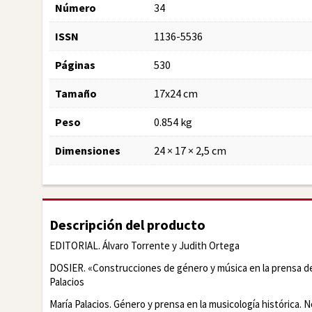
Número
34
ISSN
1136-5536
Páginas
530
Tamaño
17x24 cm
Peso
0.854 kg
Dimensiones
24 × 17 × 2,5 cm
Descripción del producto
E
DITORIAL. Álvaro Torrente y Judith Ortega
D
OSIER. «
Construcciones de género y música en la prensa d
Palacios
María Palacios.
Género y prensa en la musicología histórica.
N