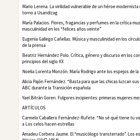
Mario Lerena.
La virilidad vulnerable de un héroe modernista
torno a Usandizag
María Palacios.
Flores, fragancias y perfumes en la crítica mu
masculinidad en los “felices años veinte”
Eugenia Gallego Cañellas.
Música y masculinidad en los círculo
de la prensa
Beatriz Hernández Polo.
Crítica, género y discurso en los c
principios del siglo XX
Noelia Lorenta Monzón.
María Rodrigo ante los espejos de la 
Alicia Pajón Fernández.
“Basta para que las chicas luzcan sus 
ABC
durante la Transición española
Yael Bitrán Goren.
Fulgores incipientes: primeras mujeres mex
A
RTÍCULOS
Carmelo Caballero Fernández-Rufete.
“No sé qué tiene tu vo
a
Los celos hacen estrellas
Amadeu Corbera Jaume.
El “musicólogo transterrado”. Los e