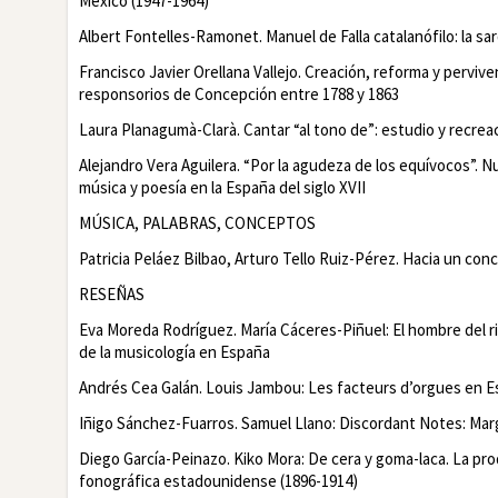
México (1947-1964)
Albert Fontelles-Ramonet.
Manuel de Falla catalanófilo: la sa
Francisco Javier Orellana Vallejo.
Creación, reforma y perviven
responsorios de Concepción entre 1788 y 1863
Laura Planagumà-Clarà.
Cantar “al tono de”: estudio y recrea
Alejandro Vera Aguilera.
“Por la agudeza de los equívocos”. N
música y poesía en la España del siglo XVII
M
ÚSICA, PALABRAS, CONCEPTOS
Patricia Peláez Bilbao, Arturo Tello Ruiz-Pérez.
Hacia un conc
R
ESEÑAS
Eva Moreda Rodríguez. María Cáceres-Piñuel:
El hombre del ri
de la musicología en España
Andrés Cea Galán. Louis Jambou:
Les facteurs d’orgues en E
Iñigo Sánchez-Fuarros. Samuel Llano:
Discordant Notes: Margi
Diego García-Peinazo. Kiko Mora:
De cera y goma-laca. La pro
fonográfica estadounidense (1896-1914)