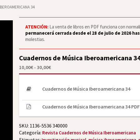
IBEROAMERICANA 34
ATENCIÓN:
La venta de libros en PDF funciona con normalid
permanecerá cerrada desde el 28 de julio de 2026 has
molestias.
Cuadernos de Música Iberoamericana 3
Rango
10,00
€
-
30,00
€
de
precios:
desde
10,00€
Cuadernos de Música Iberoamericana 34
hasta
30,00€
Cuadernos de Música Iberoamericana 34 PDF
SKU:
1136-5536 340000
Categoría:
Revista Cuadernos de Música Iberoamericana
Etiquetas:
,
,
Investigación musical
música iberoamericana