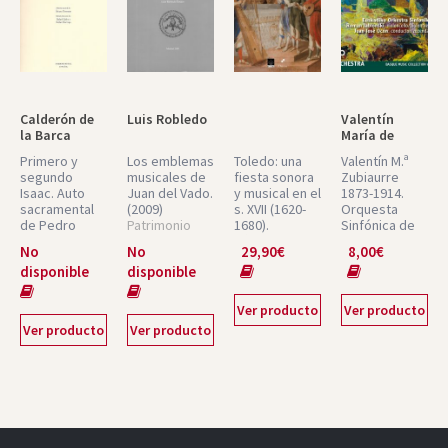
Calderón de
Luis Robledo
Valentín
la Barca
María de
Zubiaurre
Primero y
Los emblemas
Toledo: una
Valentín M.ª
segundo
musicales de
fiesta sonora
Zubiaurre
Isaac. Auto
Juan del Vado.
y musical en el
1873-1914.
sacramental
(2009)
s. XVII (1620-
Orquesta
de Pedro
Patrimonio
1680).
Sinfónica de
Calderón de la
Musical
Núm. 1
Euskadi.
No
No
29,90
€
8,00
€
Barca.
Auto
Español Núm.
(2010)
disponible
disponible
sacramental
Música
de Pedro
Hispana Núm.
Calderón de la
7
Ver producto
Ver producto
Barca
(2001)
Ver producto
Ver producto
Núm. 7