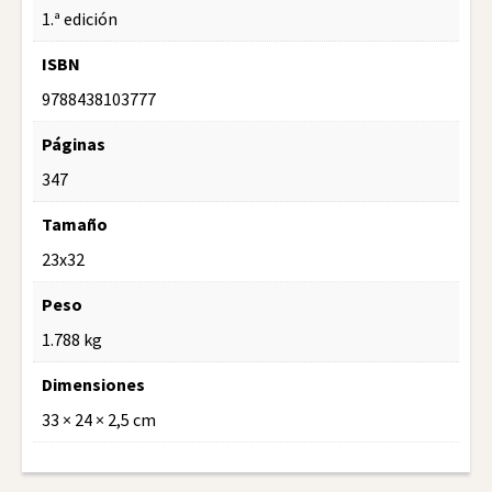
1.ª edición
ISBN
9788438103777
Páginas
347
Tamaño
23x32
Peso
1.788 kg
Dimensiones
33 × 24 × 2,5 cm