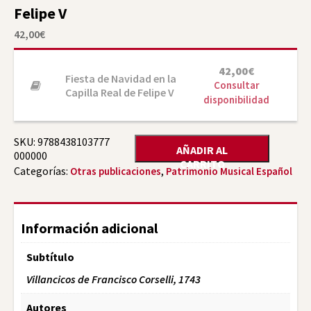
Felipe V
42,00
€
42,00
€
Fiesta de Navidad en la
Consultar
Capilla Real de Felipe V
disponibilidad
SKU:
9788438103777
AÑADIR AL
000000
CARRITO
Categorías:
,
Otras publicaciones
Patrimonio Musical Español
Información adicional
Subtítulo
Villancicos de Francisco Corselli, 1743
Autores