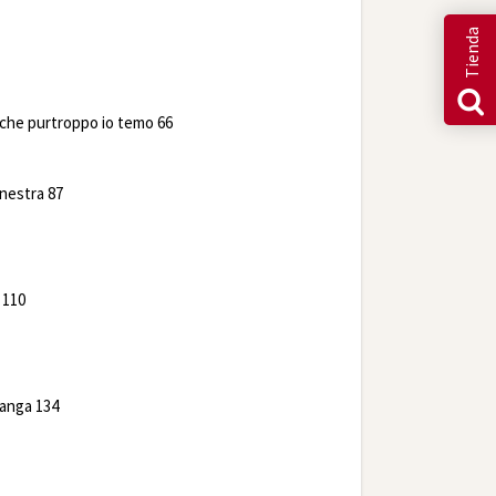
Tienda
 che purtroppo io temo 66
nestra 87
 110
ianga 134