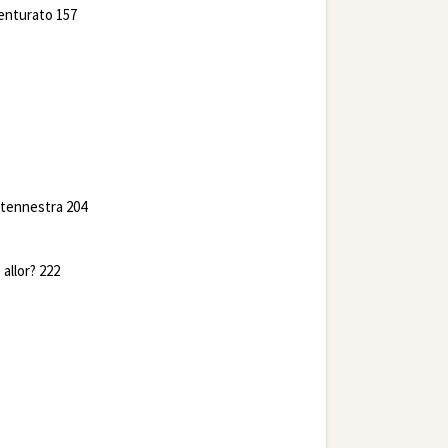
venturato 157
itennestra 204
allor? 222
r
LinkedIn