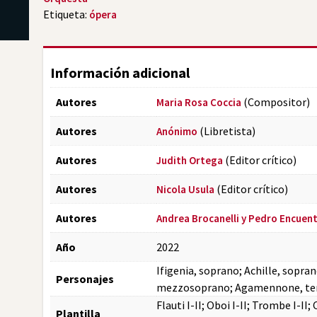
Etiqueta:
ópera
Información adicional
Autores
(Compositor)
Maria Rosa Coccia
Autores
(Libretista)
Anónimo
Autores
(Editor crítico)
Judith Ortega
Autores
(Editor crítico)
Nicola Usula
Autores
Andrea Brocanelli y Pedro Encuen
Año
2022
Ifigenia, soprano; Achille, sopra
Personajes
mezzosoprano; Agamennone, te
Flauti I-II; Oboi I-II; Trombe I-II; C
Plantilla