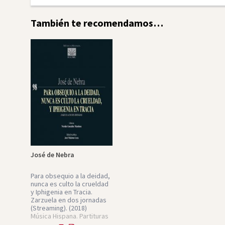
También te recomendamos…
José de Nebra
Para obsequio a la deidad,
nunca es culto la crueldad
y Iphigenia en Tracia.
Zarzuela en dos jornadas
(Streaming).
(2018)
Música Hispana. Partituras
Núm. 98