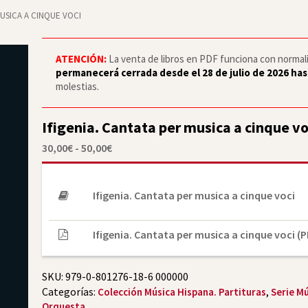
MUSICA A CINQUE VOCI
ATENCIÓN:
La venta de libros en PDF funciona con normalid
permanecerá cerrada desde el 28 de julio de 2026 has
molestias.
Ifigenia. Cantata per musica a cinque vo
Rango
30,00
€
-
50,00
€
de
precios:
desde
30,00€
Ifigenia. Cantata per musica a cinque voci
hasta
50,00€
Ifigenia. Cantata per musica a cinque voci (P
SKU:
979-0-801276-18-6 000000
Categorías:
,
Colección Música Hispana. Partituras
Serie Mú
Orquesta