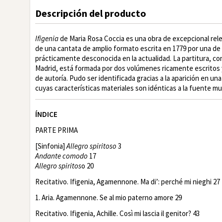
Descripción del producto
Ifigenia
de Maria Rosa Coccia es una obra de excepcional relev
de una cantata de amplio formato escrita en 1779 por una de
prácticamente desconocida en la actualidad. La partitura, con
Madrid, está formada por dos volúmenes ricamente escritos 
de autoría. Pudo ser identificada gracias a la aparición en una
cuyas características materiales son idénticas a la fuente mu
ÍNDICE
PARTE PRIMA
[Sinfonia]
Allegro spiritoso
3
Andante comodo
17
Allegro spiritos
o 20
Recitativo. Ifigenia, Agamennone. Ma di’: perché mi nieghi 27
1. Aria. Agamennone. Se al mio paterno amore 29
Recitativo. Ifigenia, Achille. Così mi lascia il genitor? 43