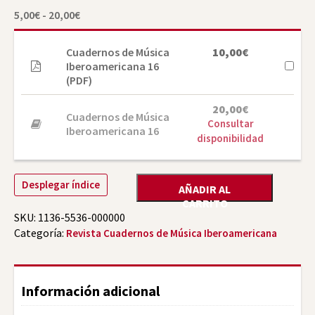
Rango
5,00
€
-
20,00
€
de
precios:
desde
Cuadernos de Música
10,00
€
5,00€
Iberoamericana 16
hasta
(PDF)
20,00€
20,00
€
Cuadernos de Música
Consultar
Iberoamericana 16
disponibilidad
Desplegar índice
AÑADIR AL
CARRITO
SKU:
1136-5536-000000
Categoría:
Revista Cuadernos de Música Iberoamericana
Información adicional