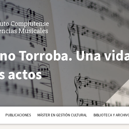
tuto Complutense
encias Musicales
no Torroba. Una vid
s actos
PUBLICACIONES
MÁSTER EN GESTIÓN CULTURAL
BIBLIOTECA Y ARCHIV