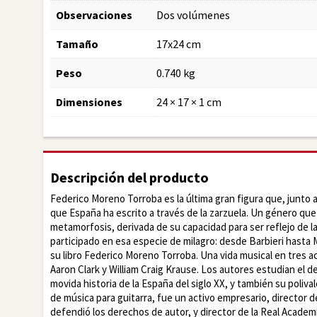
Observaciones
Dos volúmenes
Tamaño
17x24 cm
Peso
0.740 kg
Dimensiones
24 × 17 × 1 cm
Descripción del producto
Federico Moreno Torroba es la última gran figura que, junto a
que España ha escrito a través de la zarzuela. Un género que 
metamorfosis, derivada de su capacidad para ser reflejo de 
participado en esa especie de milagro: desde Barbieri hasta 
su libro Federico Moreno Torroba. Una vida musical en tres a
Aaron Clark y William Craig Krause. Los autores estudian el d
movida historia de la España del siglo XX, y también su poliv
de música para guitarra, fue un activo empresario, director
defendió los derechos de autor, y director de la Real Academ