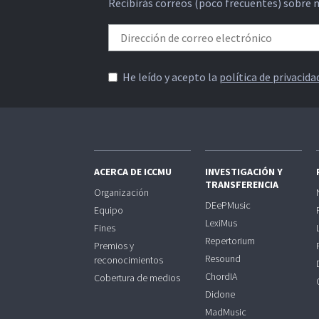
Recibirás correos (poco frecuentes) sobre 
He leído y acepto la
política de privacida
ACERCA DE ICCMU
INVESTIGACIÓN Y
TRANSFERENCIA
Organización
DEePMusic
Equipo
LexiMus
Fines
Repertorium
Premios y
Resound
reconocimientos
ChordIA
Cobertura de medios
Didone
MadMusic