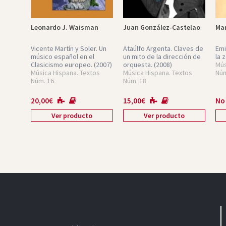
Leonardo J. Waisman
Juan González-Castelao
Mar
Vicente Martín y Soler. Un
Ataúlfo Argenta. Claves de
Emi
músico español en el
un mito de la dirección de
la 
Clasicismo europeo.
(2007)
orquesta.
(2008)
Mús
Música Hispana. Textos
Música Hispana. Textos
Núm
Núm. 16
Núm. 18
20,00
€
15,00
€
No
Ver producto
Ver producto