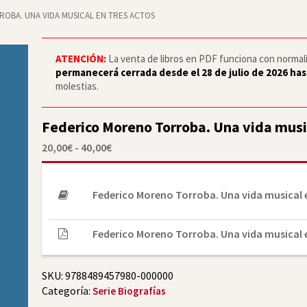
OBA. UNA VIDA MUSICAL EN TRES ACTOS
ATENCIÓN:
La venta de libros en PDF funciona con normalid
permanecerá cerrada desde el 28 de julio de 2026 has
molestias.
Federico Moreno Torroba. Una vida music
Rango
20,00
€
-
40,00
€
de
precios:
desde
20,00€
Federico Moreno Torroba. Una vida musical 
hasta
40,00€
Federico Moreno Torroba. Una vida musical 
SKU:
9788489457980-000000
Categoría:
Serie Biografías