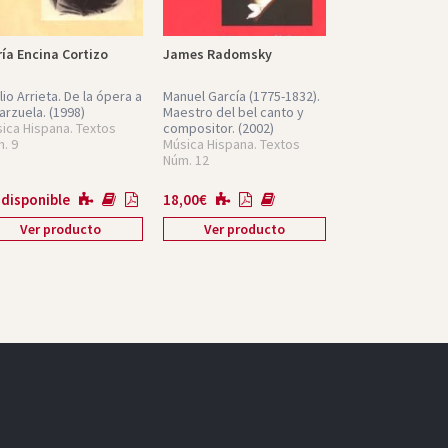
ía Encina Cortizo
James Radomsky
lio Arrieta. De la ópera a
Manuel García (1775-1832).
zarzuela.
(1998)
Maestro del bel canto y
ica Hispana. Textos
compositor.
(2002)
. 9
Música Hispana. Textos
Núm. 12
 disponible
18,00
€
Ver producto
Ver producto