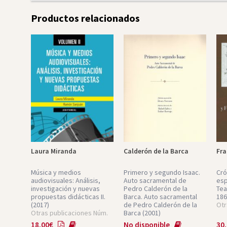
Productos relacionados
Laura Miranda
Calderón de la Barca
Fra
Música y medios
Primero y segundo Isaac.
Cró
audiovisuales: Análisis,
Auto sacramental de
esp
investigación y nuevas
Pedro Calderón de la
Tea
propuestas didácticas II.
Barca.
Auto sacramental
186
(2017)
de Pedro Calderón de la
Otr
Otras publicaciones Núm.
Barca
(2001)
vol. 2
Núm. 7
18,00
€
No disponible
30