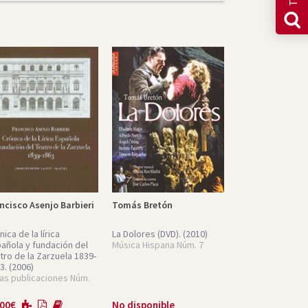
ncisco Asenjo Barbieri
Tomás Bretón
nica de la lírica
La Dolores (DVD).
(2010)
añola y fundación del
Música Hispana Núm. 7
tro de la Zarzuela 1839-
3.
(2006)
as publicaciones Núm.
,00
€
No disponible