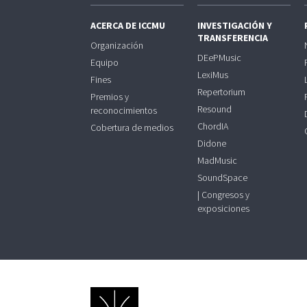
ACERCA DE ICCMU
INVESTIGACIÓN Y
TRANSFERENCIA
Organización
DEePMusic
Equipo
LexiMus
Fines
Repertorium
Premios y
Resound
reconocimientos
ChordIA
Cobertura de medios
Didone
MadMusic
SoundSpace
| Congresos y
exposiciones