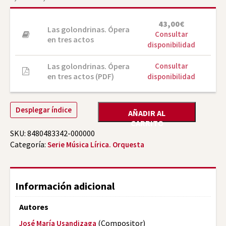
de
precios:
desde
43,00
€
5,00€
Las golondrinas. Ópera
Consultar
hasta
en tres actos
43,00€
disponibilidad
Las golondrinas. Ópera
Consultar
en tres actos (PDF)
disponibilidad
Desplegar índice
AÑADIR AL
CARRITO
SKU:
8480483342-000000
Categoría:
Serie Música Lírica. Orquesta
Información adicional
Autores
(Compositor)
José María Usandizaga