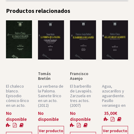
Productos relacionados
Tomás
Francisco
Bretón
Asenjo
Barbieri
El chaleco
La verbena de
El barberillo
Agua,
blanco.
la Paloma.
de Lavapiés.
azucarillos y
Episodio
Sainete lírico
Zarzuela en
aguardiente.
cómico-lírico
en un acto.
tres actos.
Pasillo
en un acto.
(2012)
(2007)
veraniego en
Núm.
Música
Música
un acto.
No
No
No
35,00
€
Hispana.
Hispana.
Núm.
disponible
disponible
disponible
Partituras
Partituras
Núm. 7
Núm. 5
Ver producto
Ver producto