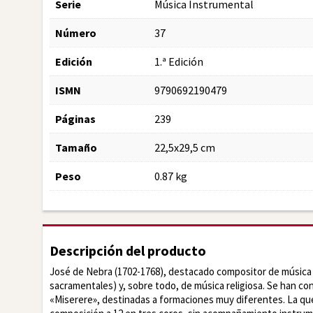
Serie
Música Instrumental
Número
37
Edición
1.ª Edición
ISMN
9790692190479
Páginas
239
Tamaño
22,5x29,5 cm
Peso
0.87 kg
Descripción del producto
José de Nebra (1702-1768), destacado compositor de música 
sacramentales) y, sobre todo, de música religiosa. Se han c
«Miserere», destinadas a formaciones muy diferentes. La que