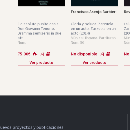
Francisco Asenjo Barbieri
Rev
Il dissoluto punito ossia
Gloria y peluca. Zarzuela
La 
Don Giovanni Tenorio.
en un acto.
Zarzuela en un
Zar
Dramma semiserio in due
acto
(2014)
(20
atti.
Música Hispana. Partituras
Mús
Núm.
Núm. 96
Núm
75,00
€
No disponible
No
Ver producto
Ver producto
nuevos proyectos y publicaciones