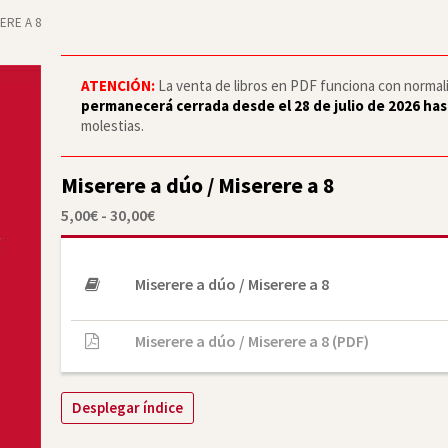
ERE A 8
ATENCIÓN:
La venta de libros en PDF funciona con normalid
permanecerá cerrada desde el 28 de julio de 2026 has
molestias.
Miserere a dúo / Miserere a 8
Rango
5,00
€
-
30,00
€
de
precios:
desde
5,00€
Miserere a dúo / Miserere a 8
hasta
30,00€
Miserere a dúo / Miserere a 8 (PDF)
Desplegar índice