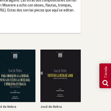
ental alguno. Las otras dos composiciones son un
un Miserere a ocho con oboes, flautas, trompas,
1). Estas dos son las piezas que aquí se editan.
r
LinkedIn
Tienda
é de Nebra
José de Nebra