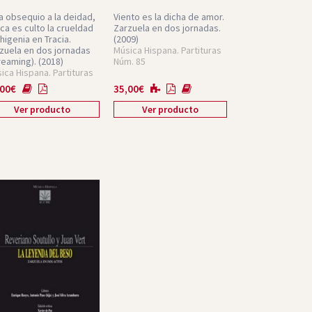
a obsequio a la deidad,
Viento es la dicha de amor.
ca es culto la crueldad
Zarzuela en dos jornadas.
phigenia en Tracia.
(2009)
zuela en dos jornadas
Música Hispana. Partituras
reaming).
(2018)
Núm. 85
ica Hispana. Partituras
. 98
,00
€
35,00
€
Ver producto
Ver producto