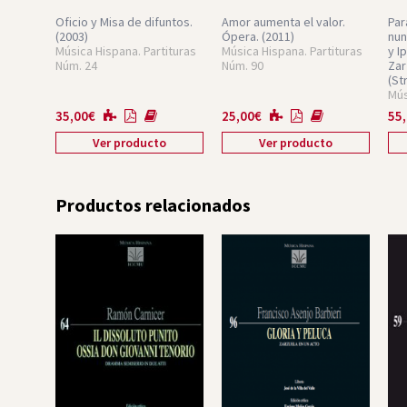
Oficio y Misa de difuntos.
Amor aumenta el valor.
Par
(2003)
Ópera.
(2011)
nun
Música Hispana. Partituras
Música Hispana. Partituras
y I
Núm. 24
Núm. 90
Zar
(St
Mús
Núm
35,00
€
25,00
€
55
Ver producto
Ver producto
Productos relacionados