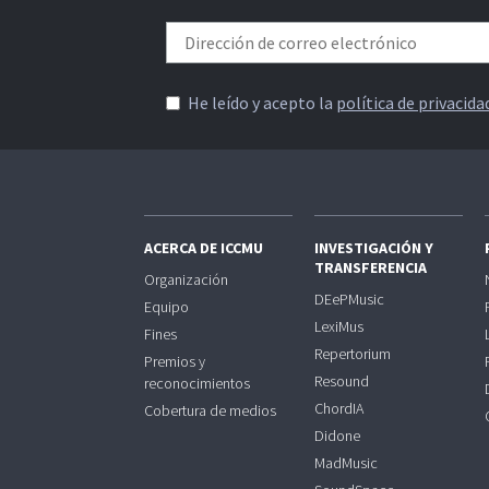
He leído y acepto la
política de privacida
ACERCA DE ICCMU
INVESTIGACIÓN Y
TRANSFERENCIA
Organización
DEePMusic
Equipo
LexiMus
Fines
Repertorium
Premios y
Resound
reconocimientos
ChordIA
Cobertura de medios
Didone
MadMusic