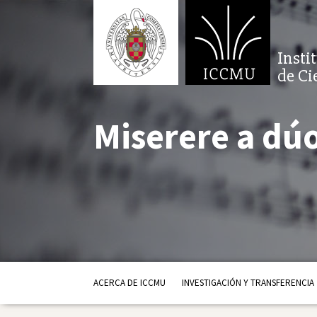
Insti
de Ci
Miserere a dúo
ACERCA DE ICCMU
INVESTIGACIÓN Y TRANSFERENCIA