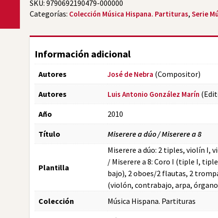
SKU:
9790692190479-000000
Categorías:
,
Colección Música Hispana. Partituras
Serie M
Información adicional
Autores
(Compositor)
José de Nebra
Autores
(Edit
Luis Antonio González Marín
Año
2010
Título
Miserere a dúo / Miserere a 8
Miserere a dúo: 2 tiples, violín I,
/ Miserere a 8: Coro I (tiple I, tiple
Plantilla
bajo), 2 oboes/2 flautas, 2 trompa
(violón, contrabajo, arpa, órgano
Colección
Música Hispana. Partituras