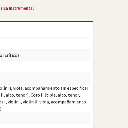
úsica Instrumental
or crítico)
 violín II, viola, acompañamiento sin especificar
 II, alto, tenor), Coro II (tiple, alto, tenor,
s I, violín I, violín II, viola, acompañamiento
).