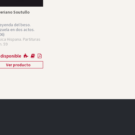
eriano Soutullo
leyenda del beso.
zuela en dos actos.
06)
ica Hispana. Partituras
. 59
 disponible
Ver producto