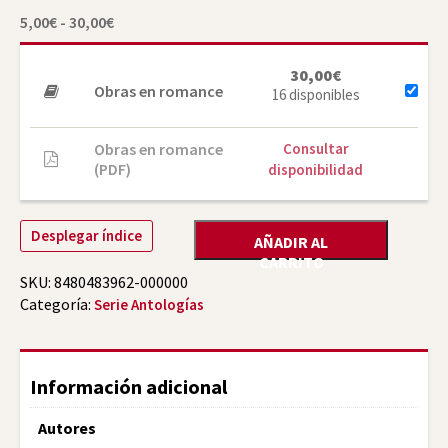
Rango
5,00
€
-
30,00
€
de
precios:
desde
30,00
€
5,00€
Obras en romance
16 disponibles
hasta
30,00€
Obras en romance
Consultar
(PDF)
disponibilidad
Desplegar índice
AÑADIR AL
CARRITO
SKU:
8480483962-000000
Categoría:
Serie Antologías
Información adicional
Autores