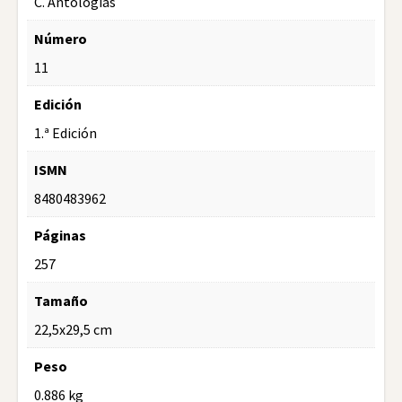
C. Antologías
Número
11
Edición
1.ª Edición
ISMN
8480483962
Páginas
257
Tamaño
22,5x29,5 cm
Peso
0.886 kg