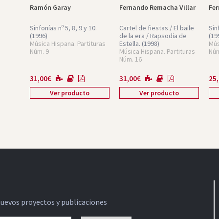
Ramón Garay
Fernando Remacha Villar
Fer
Sinfonías nº 5, 8, 9 y 10.
Cartel de fiestas / El baile
Sin
(1996)
de la era / Rapsodia de
(19
Música Hispana. Partituras
Estella.
(1998)
Mús
Núm. 9
Música Hispana. Partituras
Núm
Núm. 16
31,00
€
31,00
€
25
Ver producto
Ver producto
nuevos proyectos y publicaciones