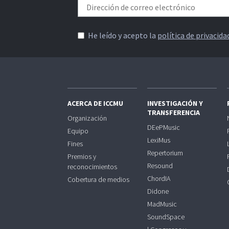
He leído y acepto la
política de privacida
ACERCA DE ICCMU
INVESTIGACIÓN Y
TRANSFERENCIA
Organización
DEePMusic
Equipo
LexiMus
Fines
Repertorium
Premios y
Resound
reconocimientos
ChordIA
Cobertura de medios
Didone
MadMusic
SoundSpace