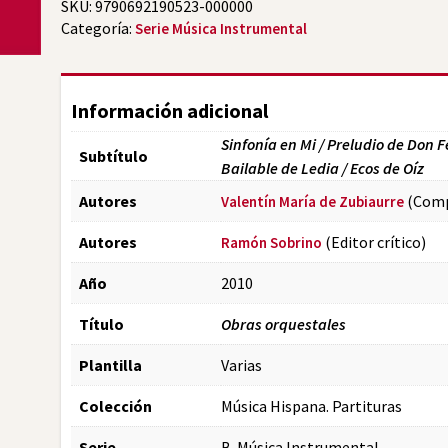
SKU:
9790692190523-000000
Categoría:
Serie Música Instrumental
Información adicional
Sinfonía en Mi / Preludio de Don 
Subtítulo
Bailable de Ledia / Ecos de Oíz
Autores
(Comp
Valentín María de Zubiaurre
Autores
(Editor crítico)
Ramón Sobrino
Año
2010
Título
Obras orquestales
Plantilla
Varias
Colección
Música Hispana. Partituras
Serie
B. Música Instrumental