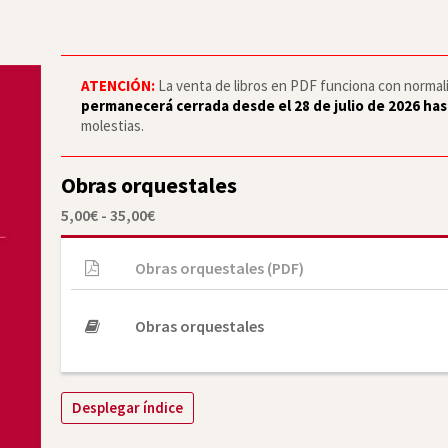
ATENCIÓN:
La venta de libros en PDF funciona con normalid
permanecerá cerrada desde el 28 de julio de 2026 has
molestias.
Obras orquestales
Rango
5,00
€
-
35,00
€
de
precios:
desde
Obras orquestales (PDF)
5,00€
hasta
35,00€
Obras orquestales
Desplegar índice