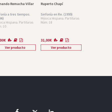
nando Remacha Villar
Ruperto Chapí
fonía a tres tiempos.
Sinfonía en Re.
(1999)
96)
Música Hispana. Partituras
ica Hispana. Partituras
Núm. 18
. 10
,00
€
31,00
€
Ver producto
Ver producto