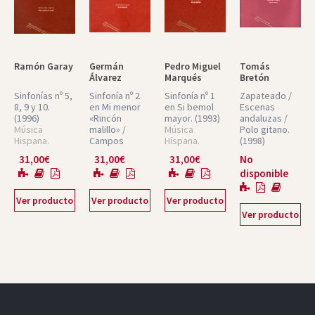
Ramón Garay
Germán
Pedro Miguel
Tomás
Álvarez
Marqués
Bretón
Beigbeder
Sinfonías nº 5,
Sinfonía nº 2
Sinfonía nº 1
Zapateado /
8, 9 y 10.
en Mi menor
en Si bemol
Escenas
(1996)
«Rincón
mayor.
(1993)
andaluzas /
Música
malillo» /
Música
Polo gitano.
Hispana.
Campos
Hispana.
(1998)
Partituras
andaluces /
Partituras
Música
31,00
€
31,00
€
31,00
€
No
Núm. 9
Sinfonía en
Núm. 5
Hispana.
disponible
Sol menor
Partituras
para
Núm. 14
instrumentos
Ver producto
Ver producto
Ver producto
de cuerda /
Ver producto
Suites para
guitarra y
orquesta.
(1998)
Música
Hispana.
Partituras
Núm. 17