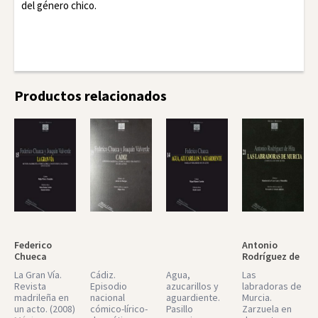
del género chico.
Facebook
Twitter
LinkedIn
Productos relacionados
Federico
Antonio
Chueca
Rodríguez de
Hita
La Gran Vía.
Cádiz.
Agua,
Las
Revista
Episodio
azucarillos y
labradoras de
madrileña en
nacional
aguardiente.
Murcia.
un acto.
(2008)
cómico-lírico-
Pasillo
Zarzuela en