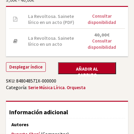
de
precios:
desde
La Revoltosa. Sainete
Consultar
5,00€
lírico en un acto (PDF)
disponibilidad
hasta
40,00€
40,00
€
La Revoltosa. Sainete
Consultar
lírico en un acto
disponibilidad
Desplegar índice
AÑADIR AL
CARRITO
SKU:
848048571X-000000
Categoría:
Serie Música Lírica. Orquesta
Información adicional
Autores
(Compositor)