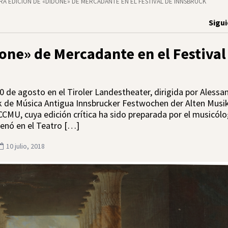
A EDICIÓN DE «DIDONE» DE MERCADANTE EN EL FESTIVAL DE INNSBRUCK
Sigu
one» de Mercadante en el Festival
0 de agosto en el Tiroler Landestheater, dirigida por Alessa
ck de Música Antigua Innsbrucker Festwochen der Alten Musik
ICCMU, cuya edición crítica ha sido preparada por el musicól
enó en el Teatro […]
10 julio, 2018