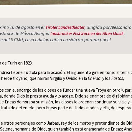
óximo 10 de agosto en el
, dirigida por Alessandro
Tiroler Landestheater
nnsbruck de Música Antigua
,
Innsbrucker Festwochen der Alten Musik
ón del ICCMU, cuya edición crítica ha sido preparada por el
 de Turín en 1823.
Andrea Leone Tottola para la ocasión. El argumento gira en torno al tema 
héroe troyano, que narran Virgilio y Ovidio en la
Eneida
y los
Fastos,
gos con el encargo de los dioses de fundar una nueva Troya en otro lugar;
ta, donde Dido le presta ayuda y lo acoge. Dido se enamora de él rápidam
e Eneas demoraba su misión, los dioses le ordenan continuar su viaje y, 
 trata de detenerlo, pero Eneas parte de todos modos y ella, desesperad
 de otros personajes como Jarbas, rey de los moros y pretendiente de Di
a; Selene, hermana de Dido, quien también está enamorada de Eneas; Aras