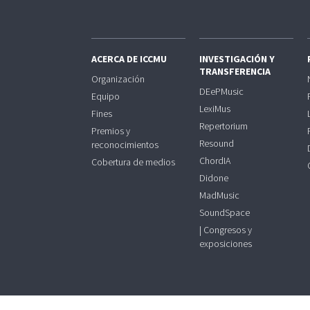
ACERCA DE ICCMU
INVESTIGACIÓN Y
TRANSFERENCIA
Organización
DEePMusic
Equipo
LexiMus
Fines
Repertorium
Premios y
Resound
reconocimientos
ChordIA
Cobertura de medios
Didone
MadMusic
SoundSpace
| Congresos y
exposiciones