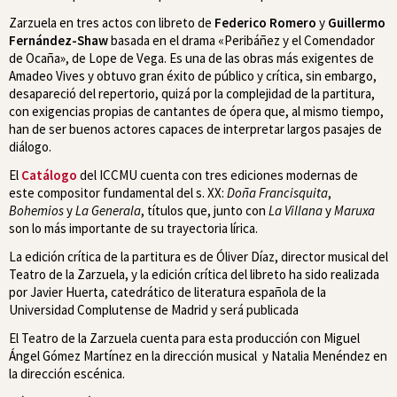
Zarzuela en tres actos con libreto de
Federico Romero
y
Guillermo
Fernández-Shaw
basada en el drama «Peribáñez y el Comendador
de Ocaña», de Lope de Vega. Es una de las obras más exigentes de
Amadeo Vives y obtuvo gran éxito de público y crítica, sin embargo,
desapareció del repertorio, quizá por la complejidad de la partitura,
con exigencias propias de cantantes de ópera que, al mismo tiempo,
han de ser buenos actores capaces de interpretar largos pasajes de
diálogo.
El
Catálogo
del ICCMU cuenta con tres ediciones modernas de
este compositor fundamental del s. XX:
Doña Francisquita
,
Bohemios
y
La Generala
, títulos que, junto con
La Villana
y
Maruxa
son lo más importante de su trayectoria lírica.
La edición crítica de la partitura es de Óliver Díaz, director musical del
Teatro de la Zarzuela, y la edición crítica del libreto ha sido realizada
por Javier Huerta, catedrático de literatura española de la
Universidad Complutense de Madrid y será publicada
El Teatro de la Zarzuela cuenta para esta producción con Miguel
Ángel Gómez Martínez en la dirección musical y Natalia Menéndez en
la dirección escénica.