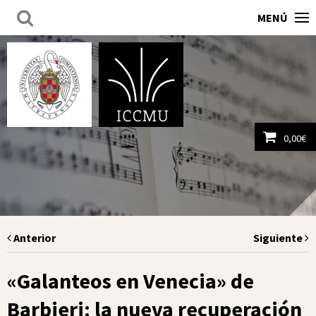
MENÚ
0,00
€
Ver carrito
Anterior
Siguiente
«Galanteos en Venecia» de
Barbieri: la nueva recuperación