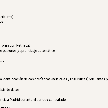
rtituras).
on.
formation Retrieval.
 de patrones y aprendizaje automático.
res.
 identificación de características (musicales y lingüísticas) relevantes p
lisis de datos
ncia a Madrid durante el período contratado.
ccmu.es