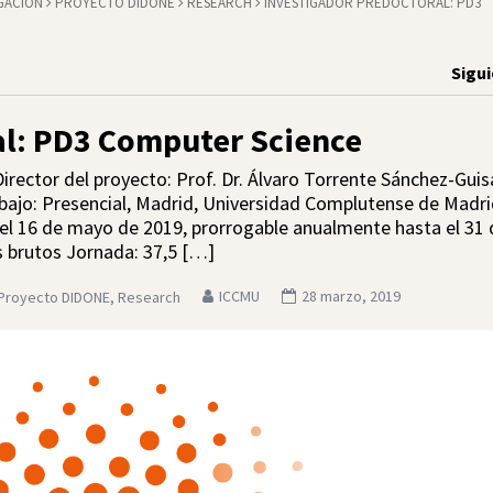
IGACIÓN
PROYECTO DIDONE
RESEARCH
INVESTIGADOR PREDOCTORAL: PD3
Sigu
al: PD3 Computer Science
ector del proyecto: Prof. Dr. Álvaro Torrente Sánchez-Gui
bajo: Presencial, Madrid, Universidad Complutense de Madr
r el 16­ de mayo de 2019, prorrogable anualmente hasta el 31
s brutos Jornada: 37,5 […]
ICCMU
28 marzo, 2019
Proyecto DIDONE
,
Research