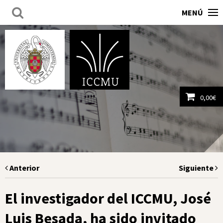
MENÚ
0,00
€
Ver carrito
Anterior
Siguiente
El investigador del ICCMU, José
Luis Besada, ha sido invitado